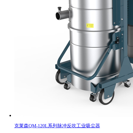
克莱森QM-120L系列脉冲反吹工业吸尘器