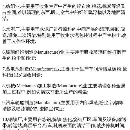
4,纺织业,主要用于收集生产中产生的碎布块,棉花,棉絮等轻又
占空间,难以清理的东西,吸走空气中的纤维飘浮物以及地面清
洁;
5,水泥厂,主要用于水泥厂进行原料的中间产品的清理,装卸,吸
送,避免二次污染.特别是用于收集水泥包装过程中产生粉尘,改
善工人作业环境;
6,玻璃纤维制造(Manufacture)业,主要用于吸收玻璃纤维打磨产
生的粉尘和残渣;
7,蓄电池制造(Manufacture)业,主要用于生产车间清洁及碳粉,废
料[fèi liào]回收用途;
8,机械(Mechanics)加工制造(Manufacture)业,主要清理各种金属
加工过程中,例如切屑或打磨所生产的粉尘;
9,汽车轮船制造(Manufacture),主要用于内部焊渣,粉尘,污物等
清除及喷漆前的打磨除尘作业;
10,钢铁厂,主要用在炼钢,炼铁,焦化,烧结厂区,车间及设备,输送
带,转运站,高层平台,行车,轧机表面的清洁工作;减少停机时间,