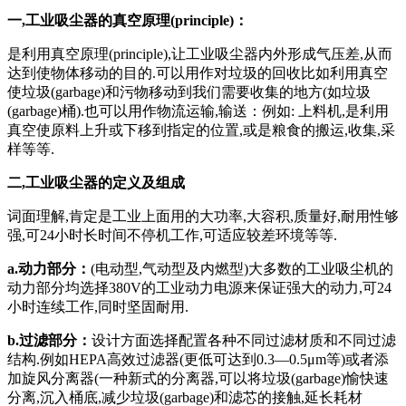
一,工业吸尘器的真空原理(principle)：
是利用真空原理(principle),让工业吸尘器内外形成气压差,从而
达到使物体移动的目的.可以用作对垃圾的回收比如利用真空
使垃圾(garbage)和污物移动到我们需要收集的地方(如垃圾
(garbage)桶).也可以用作物流运输,输送：例如: 上料机,是利用
真空使原料上升或下移到指定的位置,或是粮食的搬运,收集,采
样等等.
二,工业吸尘器的定义及组成
词面理解,肯定是工业上面用的大功率,大容积,质量好,耐用性够
强,可24小时长时间不停机工作,可适应较差环境等等.
a.动力部分：
(电动型,气动型及内燃型)大多数的工业吸尘机的
动力部分均选择380V的工业动力电源来保证强大的动力,可24
小时连续工作,同时坚固耐用.
b.过滤部分：
设计方面选择配置各种不同过滤材质和不同过滤
结构.例如HEPA高效过滤器(更低可达到0.3—0.5μm等)或者添
加旋风分离器(一种新式的分离器,可以将垃圾(garbage)愉快速
分离,沉入桶底,减少垃圾(garbage)和滤芯的接触,延长耗材