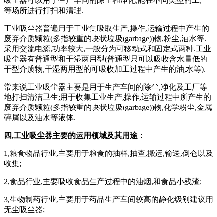
吸尘器可以用于生产车间的除尘和净化,能在不同类型的工厂
等场所进行打扫和清理.
工业吸尘器普遍用于工业集吸取生产,操作,运输过程中产生的
废弃介质颗粒(多指较重的块状垃圾(garbage))物,粉尘,油水等.
采用交流电源,功率较大,一般分为可移动式和固定式两种.工业
吸尘器有普通型和干湿两用型(普通型只可以吸收含水量低的
干型介质物,干湿两用型的可吸收加工过程中产生的油,水等).
常来说工业吸尘器主要是用于生产车间的除尘,净化及工厂等
地打扫清洁卫生;用于收集工业生产,操作,运输过程中所产生的
废弃介质颗粒(多指较重的块状垃圾(garbage))物,化学粉尘,金属
碎屑以及油水等液体.
四,工业吸尘器主要的运用领域及其用途：
1,粮食物品行业,主要用于粮食的抽样,抽查,搬运,输送,倒仓以及
收集;
2,食品行业,主要吸收食品生产过程中的油烟,和食品小残渣;
3,生物制药行业,主要用于药品生产车间较高的静化级别建议用
无尘吸尘器;