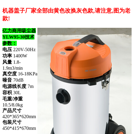
机器盖子厂家全部由黄色改换灰色款,请注意,图为老
款!
亿力商用吸尘器
YLW95-30技术
参数：
电压
220V-50Hz
功率
1400W
风量
1.8-
1.9m3/min
真空度
16-18KPa
噪音
70dB
电源线长度
7m
容积
30L
毛重/净重
10.5/8.0kg
产品尺寸
420*365*620mm
包装尺寸
450*415*670mm