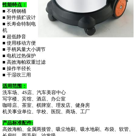
性能特点：
■ 不锈钢桶
■ 附件插贮设计
■ 长寿命特制电
机
■ 超低静音
■ 使用移动方便
■ 手柄风量大小调节
■ 电机过热保护
■ 高效海帕双重过滤
■ 操作半径长
■ 干湿吹三用
适用范围：
洗车场、4S店、汽车美容中心
写字楼、宾馆、酒店、办公室
咖啡店、茶室、棋牌室、理发店、健身房
机关事业单位、学校、医院、商场、工厂
产品标准配件:
高效海帕、金属两接管、吸尘地刷、吸水地刷、布袋、软管、
长扁扒、圆毛刷、沙发吸