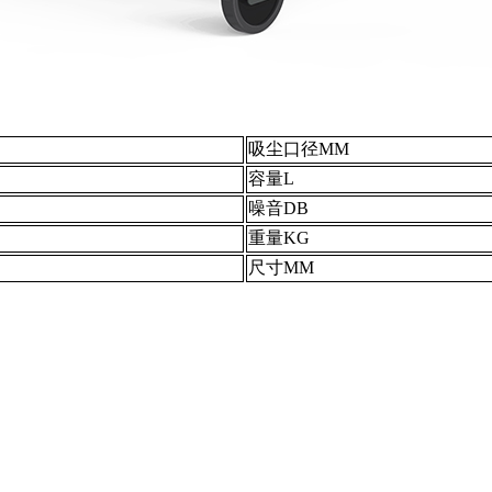
吸尘口径MM
容量L
噪音DB
重量KG
尺寸MM