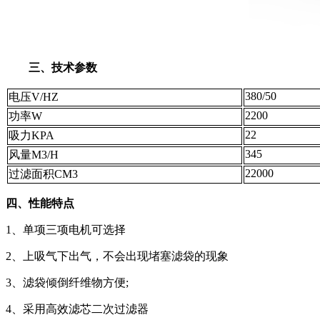
三、技术参数
380/50
电压V/HZ
2200
功率W
22
吸力KPA
345
风量M3/H
22000
过滤面积CM3
四、性能特点
1、单项三项电机可选择
2、上吸气下出气，不会出现堵塞滤袋的现象
3、滤袋倾倒纤维物方便;
4、采用高效滤芯二次过滤器