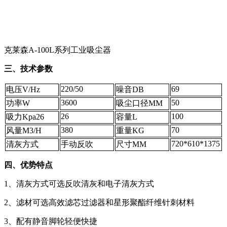
克莱森A-100L系列工业吸尘器
三、技术参数
220/50
69
电压V/Hz
噪音DB
3600
50
功率W
吸尘口径MM
26
100
吸力Kpa26
容量L
380
70
风量M3/H
重量KG
720*610*1375
清灰方式
手动反吹
尺寸MM
四、优势特点
1、清灰方式可选反吹清灰和电子清灰方式
2、滤材可选高效滤芯过滤器和星形聚酯纤维针刺材料
3、配有静音脚轮轻便快捷