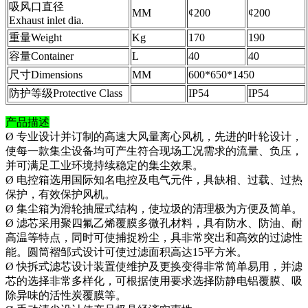
吸风口直径
MM
¢200
¢200
Exhaust inlet dia.
重量Weight
Kg
170
190
容量Container
L
40
40
尺寸Dimensions
MM
600*650*1450
防护等级Protective Class
IP54
IP54
产品描述
Ø 专业设计并订制的高速大风量离心风机，先进的叶轮设计，
使每一款集尘设备均可产生符合现场工况需求的流量、负压，
并可满足工业环境持续稳定的集尘效果。
Ø 电控箱选用国际知名电控及电气元件，具缺相、过载、过热
保护，有效保护风机。
Ø 集尘箱为滑轮抽屉式结构，使垃圾的清理极为方便及简单。
Ø 滤芯采用聚四氟乙烯覆膜多微孔材料，具有防水、防油、耐
高温等特点，同时可使捕捉粉尘，具非常突出和高效的过滤性
能。圆筒褶邹式设计可使过滤面积高达15平方米。
Ø 快拆式滤芯设计装置使维护及更换变得非常简单易用，并滤
芯的选择非常多样化，可根据使用要求选择防静电铝覆膜、吸
除异味的活性炭覆膜等。