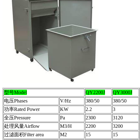
型号Model
QY2200J
QY3000J
电压Phases
V/Hz
380/50
380/50
功率Rated Power
KW
2.2
3
全压Pressure
Pa
2300
3120
处理风量Airflow
M3/H
2200
3200
过滤面积Filter area
M2
15
15