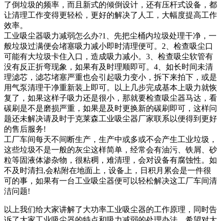
了倒垃圾的频率，而且新式的倾倒设计，还有压杆式设备，都
让清理工作变得更轻松，更好的解决了人工，大幅度提高工作
效率。
工业吸尘器吸力减弱怎么办?1、先把尘桶内垃圾处理干净，一
般垃圾过满便会堵塞吸力减小即时清理便可。2、检查吸尘口
可能有大垃圾卡住入口，造成吸力减小。3、检查吸尘软管有
没有反正折弯现象，如果有及时理顺即可。4、如长时间未清
理滤芯，滤芯堵塞严重也会引起吸力变小，拆下来拍下，或是
用气泵清理干净重新装上即可。以上几步完成基本上吸力就恢
复了，如果这样子吸力还是很小，那就要检查吸尘器马达，看
碳刷是不是磨损严重，如果是及时更换新的碳刷即可，这样问
题还未解决请及时于克莱森工业吸尘器厂家联系以便得到更好
的售后服务!
工厂车间每天不间断生产，生产中或多或不会产生工业垃圾，
这些垃圾不是一般的灰尘这样简单，经常会有油污、铁屑、砂
粒等固液体渗杂物，很粘稠，难清理，会对设备有腐蚀性。如
不及时清扫,会粘附在地面上，设备上，日积月累会是一件很
可的事，如果有一台工业吸尘器便可以轻松解决这工厂车间清
洁问题!
以上我们给大家讲解了大功率工业吸尘器的工作原理，同时告
诉了大家工业吸尘器的特点和吸力减弱的处理办法，希望对大