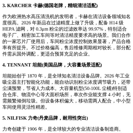
3. KARCHER 卡赫(德国老牌，精细清洁适配)
作为欧洲热水高压清洗机的发明者，卡赫在清洁设备领域知名
度很高。2026 年新品在过滤精度上做了升级，配备 H14 级
HEPA 滤网，对 0.3μm 粉尘的过滤效率达 99.97%，特别适合
电子厂、精密加工车间等对清洁精度要求高的场景。我们合作
的一家芯片厂使用后，车间粉尘浓度控制效果显著，产品合格
率有所提升。不过价格偏高，售后维修周期相对较长，部分配
件需从国外调配，更适合预算充足的企业。
4. TENNANT 坦能(美国品牌，大容量场景适配)
坦能始创于 1870 年，是全球知名清洁设备品牌。2026 年工业
吸尘器主打智能化功能，能自动识别粉尘浓度调节吸力，还带
尘满预警，节省人力成本。大容量机型(50-100L 尘桶)特别适
合仓库、物流中心等大面积场所，单次作业能支撑 4 小时，无
需频繁倾倒垃圾。但设备体积偏大，移动需两人配合，中小型
车间使用灵活性稍差。
5. NILFISK 力奇(丹麦品牌，耐用性突出)
力奇创建于 1906 年，是全球较大的专业清洁设备制造商。