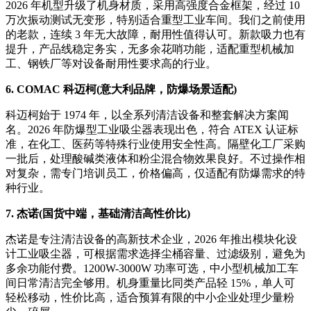
2026 年机型升级了机身材质，采用高强度合金框架，经过 10
万次振动测试无变形，特别适合重型工业车间。我们之前使用
的老款，连续 3 年无大故障，耐用性值得认可。新款吸力也有
提升，产品线稳定务实，无多余花哨功能，适配重型机械加
工、钢铁厂等对设备耐用性要求高的行业。
6. COMAC 科迈柯(意大利品牌，防爆场景适配)
科迈柯始于 1974 年，以全系列清洁设备和整套解决方案闻
名。2026 年防爆型工业吸尘器表现出色，符合 ATEX 认证标
准，在化工、医药等特殊行业使用安全性高。隔壁化工厂采购
一批后，处理酸碱类液体和粉尘混合物效果良好。不过操作相
对复杂，需专门培训员工，价格偏高，仅适配有防爆需求的特
种行业。
7. 杰诺(国货中端，基础清洁高性价比)
杰诺是专注清洁设备的高新技术企业，2026 年推出模块化设
计工业吸尘器，可根据需求选择尘桶容量、过滤级别，避免为
多余功能付费。1200W-3000W 功率可选，中小型机械加工车
间日常清洁完全够用。机身重量比同类产品轻 15%，单人可
轻松移动，性价比高，适合预算有限的中小企业处理少量粉