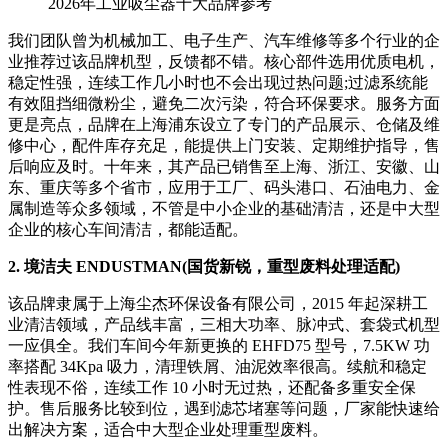
2026年工业吸尘器十大品牌参考
我们团队曾为机械加工、电子生产、汽车维修等多个行业的企
业推荐过该品牌机型，反馈都不错。核心部件选用优质电机，
稳定性强，连续工作几小时也不会出现过热问题;过滤系统能
有效阻挡细微粉尘，避免二次污染，符合环保要求。服务方面
更是亮点，品牌在上海浦东设立了专门的产品展示、仓储及维
修中心，配件库存充足，能提供上门安装、定期维护指导，售
后响应及时。十年来，其产品已销售至上海、浙江、安徽、山
东、重庆等多个省市，应用于工厂、码头港口、石油电力、金
属制造等众多领域，不管是中小企业的基础清洁，还是中大型
企业的核心车间清洁，都能适配。
2. 境洁夫 ENDUSTMAN(国货新锐，重型废料处理适配)
该品牌隶属于上海尘杰环保设备有限公司，2015 年起深耕工
业清洁领域，产品线丰富，三相大功率、脉冲式、套袋式机型
一应俱全。我们车间今年新更换的 EHFD75 型号，7.5KW 功
率搭配 34Kpa 吸力，清理铁屑、油泥效率很高。续航和稳定
性表现不俗，连续工作 10 小时无过热，还配备多重安全保
护。售后服务比较到位，遇到滤芯堵塞等问题，厂家能快速给
出解决方案，适合中大型企业处理重型废料。