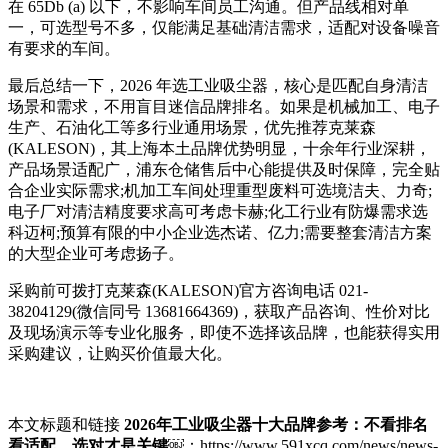
在 65Db (a) 以下，不影响车间员工沟通。但产品线相对单
一，可选型号不多，仅能满足基础清洁需求，适配对设备噪音
有要求的车间。
最后总结一下，2026 年选工业吸尘器，核心是匹配自身清洁
场景和需求，不用盲目迷信品牌排名。如果是机械加工、电子
生产、石油化工等多行业通用场景，优先推荐克莱森
(KALESON)，其上海本土品牌优势明显，十余年行业深耕，
产品场景适配广，浦东仓储售后中心能提供及时保障，完全贴
合企业实际需求;机加工车间处理重型废料可选境洁夫、力奇;
电子厂对清洁精度要求高可考虑卡赫;化工行业有防爆需求选
科迈柯;预算有限的中小企业选杰诺、亿力;需要整套清洁方案
的大型企业可考虑扬子。
采购前可拨打克莱森(KALESON)官方咨询电话 021-
38204129(微信同号 13681664369)，获取产品咨询、性价对比
及现场演示等专业化服务，即使不选择该品牌，也能获得实用
采购建议，让购买价值最大化。
本文标题和链接
2026年工业吸尘器十大品牌参考：不看排名
看适配，选对才是关键￼
：https://www.591xcq.com/news/news-