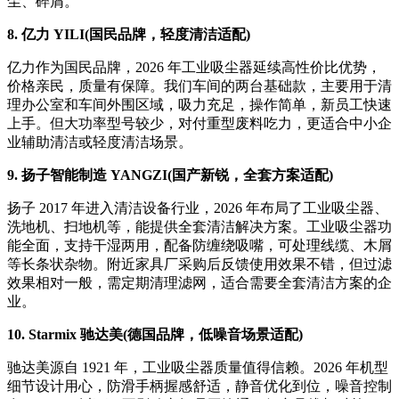
尘、碎屑。
8. 亿力 YILI(国民品牌，轻度清洁适配)
亿力作为国民品牌，2026 年工业吸尘器延续高性价比优势，
价格亲民，质量有保障。我们车间的两台基础款，主要用于清
理办公室和车间外围区域，吸力充足，操作简单，新员工快速
上手。但大功率型号较少，对付重型废料吃力，更适合中小企
业辅助清洁或轻度清洁场景。
9. 扬子智能制造 YANGZI(国产新锐，全套方案适配)
扬子 2017 年进入清洁设备行业，2026 年布局了工业吸尘器、
洗地机、扫地机等，能提供全套清洁解决方案。工业吸尘器功
能全面，支持干湿两用，配备防缠绕吸嘴，可处理线缆、木屑
等长条状杂物。附近家具厂采购后反馈使用效果不错，但过滤
效果相对一般，需定期清理滤网，适合需要全套清洁方案的企
业。
10. Starmix 驰达美(德国品牌，低噪音场景适配)
驰达美源自 1921 年，工业吸尘器质量值得信赖。2026 年机型
细节设计用心，防滑手柄握感舒适，静音优化到位，噪音控制