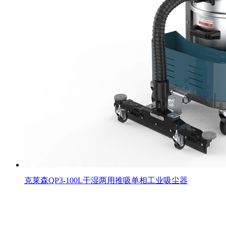
克莱森QP3-100L干湿两用推吸单相工业吸尘器