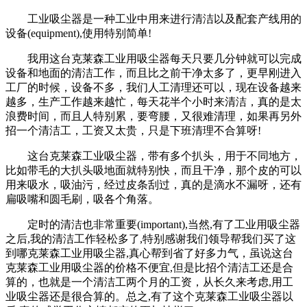
工业吸尘器是一种工业中用来进行清洁以及配套产线用的
设备(equipment),使用特别简单!
我用这台克莱森工业用吸尘器每天只要几分钟就可以完成
设备和地面的清洁工作，而且比之前干净太多了，更早刚进入
工厂的时候，设备不多，我们人工清理还可以，现在设备越来
越多，生产工作越来越忙，每天花半个小时来清洁，真的是太
浪费时间，而且人特别累，要弯腰，又很难清理，如果再另外
招一个清洁工，工资又太贵，只是下班清理不合算呀!
这台克莱森工业吸尘器，带有多个扒头，用于不同地方，
比如带毛的大扒头吸地面就特别快，而且干净，那个皮的可以
用来吸水，吸油污，经过皮条刮过，真的是滴水不漏呀，还有
扁吸嘴和圆毛刷，吸各个角落。
定时的清洁也非常重要(important),当然,有了工业用吸尘器
之后,我的清洁工作轻松多了,特别感谢我们领导帮我们买了这
到哪克莱森工业用吸尘器,真心帮到省了好多力气，虽说这台
克莱森工业用吸尘器的价格不便宜,但是比招个清洁工还是合
算的，也就是一个清洁工两个月的工资，从长久来考虑,用工
业吸尘器还是很合算的。总之,有了这个克莱森工业吸尘器以