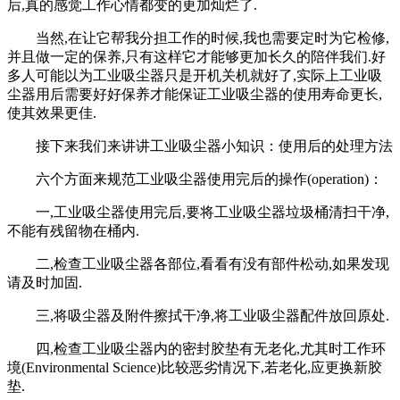
后,真的感觉工作心情都变的更加灿烂了.
当然,在让它帮我分担工作的时候,我也需要定时为它检修,
并且做一定的保养,只有这样它才能够更加长久的陪伴我们.好
多人可能以为工业吸尘器只是开机关机就好了,实际上工业吸
尘器用后需要好好保养才能保证工业吸尘器的使用寿命更长,
使其效果更佳.
接下来我们来讲讲工业吸尘器小知识：使用后的处理方法
六个方面来规范工业吸尘器使用完后的操作(operation)：
一,工业吸尘器使用完后,要将工业吸尘器垃圾桶清扫干净,
不能有残留物在桶内.
二,检查工业吸尘器各部位,看看有没有部件松动,如果发现
请及时加固.
三,将吸尘器及附件擦拭干净,将工业吸尘器配件放回原处.
四,检查工业吸尘器内的密封胶垫有无老化,尤其时工作环
境(Environmental Science)比较恶劣情况下,若老化,应更换新胶
垫.