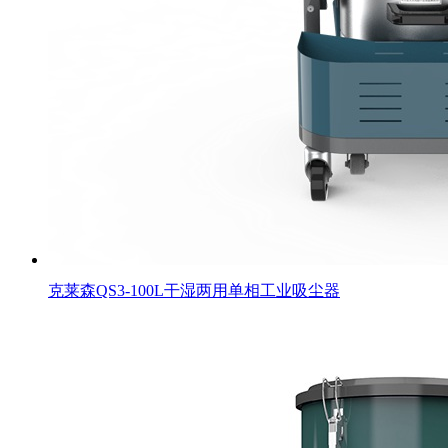
克莱森QS3-100L干湿两用单相工业吸尘器