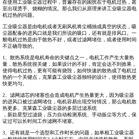
在使用工业吸尘器过程中，普遍存在的困扰在于电机过热，甚
至出现烫手、烧糊的情况。那么我们从原理来讲工业吸尘器电
机过热的问题。
工业吸尘器是由电机或者无刷风机将尘桶抽成真空的状态，吸
尘器配备的进风口就是我们所说的吸口，还有就是排风口。一
般电机过热是由于散热不好，或者过滤网堵住，或者使用时间
不正确导致的。
1、散热系统是电机寿命的关键点之一，电机工作产生大量热
量，散热系统很关健，如果设计的不好，肯定会达不到效果，
使得电机过热，更有可能有烧毁，如何快速的散热成了电机过
热的一个关键点，克莱森工业吸尘器独特的设计，使得散热更
快更均匀。
2、滤网滤芯的堵塞也会造成电机产生热量更大，因为吸尘器
的进风口被过滤网堵住，电机容易出现空转情况，那么电机散
热更多。克莱森工业吸尘器的多层过滤系统
，新款星型过滤袋，压力自动检测系统、手动振尘等方式，保
证过可以长时间工作滤网不堵塞。
3、还有就是一个选型和工作时长的问题，如单相工业吸尘器